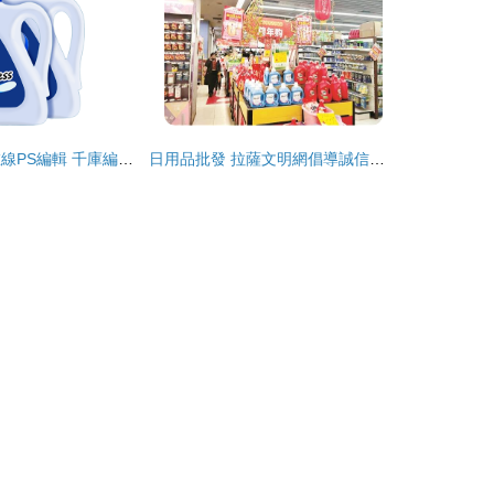
1688工廠主圖在線PS編輯 千庫編輯、圖司機引領日用品批發視覺升級
日用品批發 拉薩文明網倡導誠信經營與品質生活