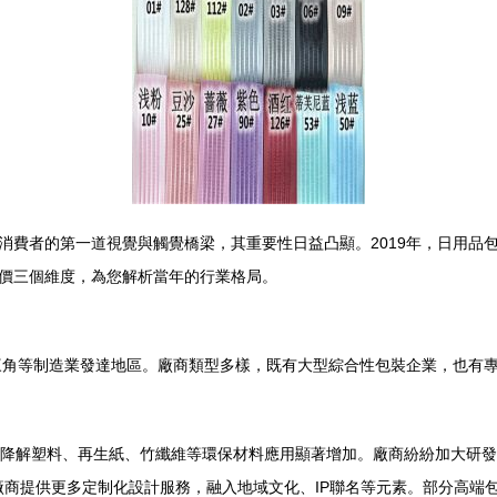
消費者的第一道視覺與觸覺橋梁，其重要性日益凸顯。2019年，日用品
價三個維度，為您解析當年的行業格局。
珠三角等制造業發達地區。廠商類型多樣，既有大型綜合性包裝企業，也有
可降解塑料、再生紙、竹纖維等環保材料應用顯著增加。廠商紛紛加大研
商提供更多定制化設計服務，融入地域文化、IP聯名等元素。部分高端包