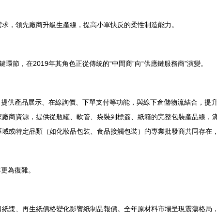
需求，領先廠商升級生產線，提高小單快反的柔性制造能力。
節，在2019年其角色正從傳統的“中間商”向“供應鏈服務商”演變。
，提供產品展示、在線詢價、下單支付等功能，與線下倉儲物流結合，提
家廠商資源，提供從瓶罐、軟管、袋裝到標簽、紙箱的完整包裝產品線，
區域或特定品類（如化妝品包裝、食品接觸包裝）的專業批發商共同存在
年更為復雜。
口紙漿、再生紙價格變化影響紙制品報價。全年原材料市場呈現震蕩格局