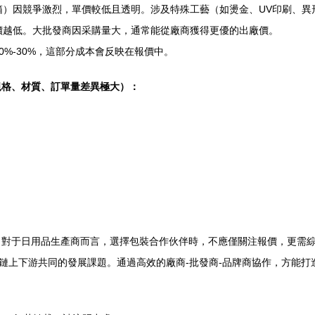
）因競爭激烈，單價較低且透明。涉及特殊工藝（如燙金、UV印刷、異
價越低。大批發商因采購量大，通常能從廠商獲得更優的出廠價。
%-30%，這部分成本會反映在報價中。
規格、材質、訂單量差異極大）：
年。對于日用品生產商而言，選擇包裝合作伙伴時，不應僅關注報價，更需
鏈上下游共同的發展課題。通過高效的廠商-批發商-品牌商協作，方能打