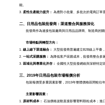
能。
3.
柔性生產能力提升：
為應對小批量、多批次的電商訂單
二、日用品包裝批發商：渠道整合與服務深化
批發商作為連接包裝廠商與日用品品牌商、制造商的關鍵環
市場特點與轉型方向：
1.
線上線下渠道融合：
大型批發商普遍建立B2B線上平臺
2.
一站式采購服務：
為降低客戶采購成本，批發商整合多
3.
區域化與專業化并存：
全國性大型批發網絡與深耕特定
三、2019年日用品包裝市場報價分析
包裝報價受多重因素影響，2019年整體價格區間較往
主要影響因素：
1.
原材料成本：
石油價格波動直接影響塑料顆粒成本；進