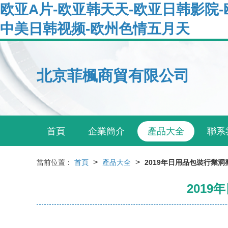
欧亚A片-欧亚韩天天-欧亚日韩影院
中美日韩视频-欧州色情五月天
北京菲楓商貿有限公司
首頁
企業簡介
產品大全
聯系
>
>
當前位置：
首頁
產品大全
2019年日用品包裝行業
201