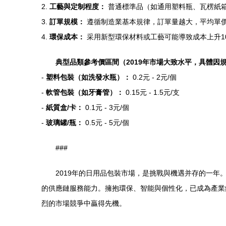
2.
工藝與定制程度：
普通標準品（如通用塑料瓶、瓦楞紙箱
3.
訂單規模：
遵循制造業基本規律，訂單量越大，平均單
4.
環保成本：
采用新型環保材料或工藝可能導致成本上升10
典型品類參考價區間（2019年市場大致水平，具體因
-
塑料包裝（如洗發水瓶）：
0.2元 - 2元/個
-
軟管包裝（如牙膏管）：
0.15元 - 1.5元/支
-
紙質盒/卡：
0.1元 - 3元/個
-
玻璃罐/瓶：
0.5元 - 5元/個
###
2019年的日用品包裝市場，是挑戰與機遇并存的一
的供應鏈服務能力。擁抱環保、智能與個性化，已成為產業
烈的市場競爭中贏得先機。